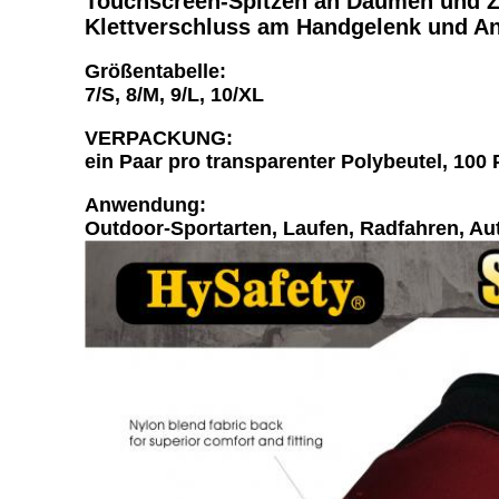
Touchscreen-Spitzen an Daumen und Z
Klettverschluss am Handgelenk und A
Größentabelle:
7/S, 8/M, 9/L, 10/XL
VERPACKUNG:
ein Paar pro transparenter Polybeutel, 100 
Anwendung:
Outdoor-Sportarten, Laufen, Radfahren, Au