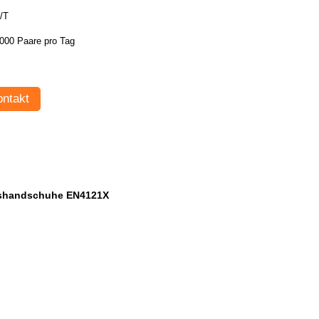
/T
000 Paare pro Tag
ntakt
gshandschuhe EN4121X