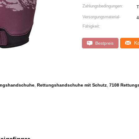
Zahlungsbedingungen:
T
Versorgungsmaterial-
4
Fähigkeit:
Ko
Bestpreis
ttungshandschuhe
Rettungshandschuhe mit Schutz
7108 Rettun
,
,