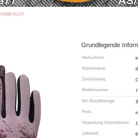
 EN388:4121X
Grundlegende Infor
Herkunftsort:
H
Markenname:
I
Zertifizierung:
C
Modellnummer:
7
Min Bestellmenge:
3
Preis:
n
Verpackung Informationen:
1
Lieferzeit:
6