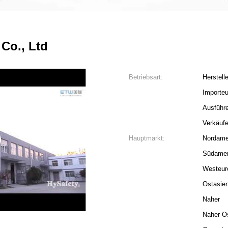
Co., Ltd
Betriebsart:
Herstelle
Importeu
Ausführe
Verkäufe
Hauptmarkt:
Nordame
Südamer
Westeur
Ostasie
4
5
Naher
Naher O