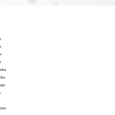
r
r
r
r
rika
ika
opa
n
sten