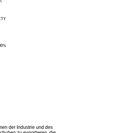
n
ETY
00%
hmen der Industrie und des
chuhen zu exportieren, die