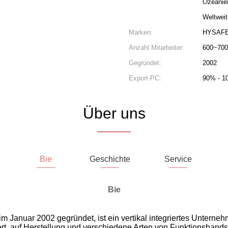
Ozeanie
Weltweit
Marken:
HYSAF
Anzahl Mitarbeiter:
600~700
Gegründet:
2002
Export-PC:
90% - 1
Über uns
Bie
Geschichte
Service
Bie
 im Januar 2002 gegründet, ist ein vertikal integriertes Unterne
ert, auf Herstellung und verschiedene Arten von Funktionshands