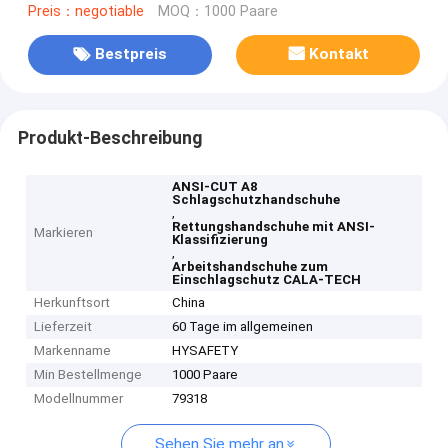
Preis：negotiable
MOQ：1000 Paare
Bestpreis
Kontakt
Produkt-Beschreibung
ANSI-CUT A8
Schlagschutzhandschuhe
,
Rettungshandschuhe mit ANSI-
Markieren
Klassifizierung
,
Arbeitshandschuhe zum
Einschlagschutz CALA-TECH
Herkunftsort
China
Lieferzeit
60 Tage im allgemeinen
Markenname
HYSAFETY
Min Bestellmenge
1000 Paare
Modellnummer
79318
Sehen Sie mehr an