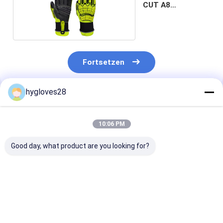
CUT A8
Schlagschutz
Fortsetzen
hygloves28
Empfohlene Produkte
10:06 PM
Good day, what product are you looking for?
7109 EN388:4121X
7108 EN388:4121X
Eng anliegende
Handschuh-Sei
Zugangs-