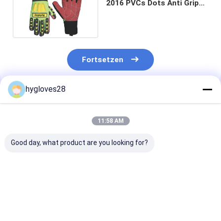
2016 PVCs Dots Anti Grip
Gloves /Cut
Fortsetzen
hygloves28
Empfohlene Produkte
11:58 AM
Good day, what product are you looking for?
XXS-, schnitt XXXL-
Hallo schnitt
2XS-3XL schni
Größe EN388 2016
sichtbares grünes
Beweis-Arbeit
beständige Arbeits-
XS-3XL beständige
Handschuhe m