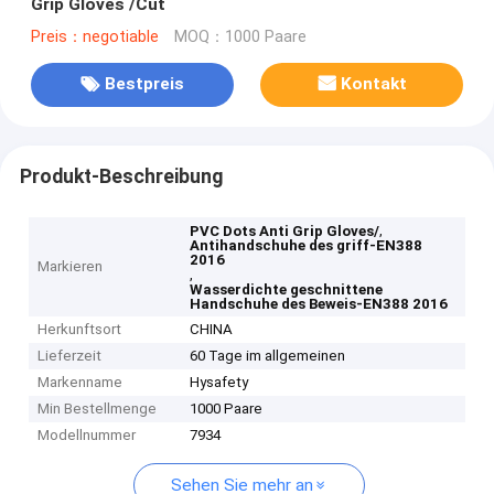
Grip Gloves /Cut
Preis：negotiable
MOQ：1000 Paare
Bestpreis
Kontakt
Produkt-Beschreibung
,
PVC Dots Anti Grip Gloves/
Antihandschuhe des griff-EN388
2016
Markieren
,
Wasserdichte geschnittene
Handschuhe des Beweis-EN388 2016
Herkunftsort
CHINA
Lieferzeit
60 Tage im allgemeinen
Markenname
Hysafety
Min Bestellmenge
1000 Paare
Modellnummer
7934
Sehen Sie mehr an