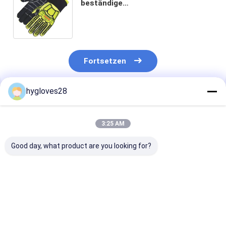
beständige
Schutzhandschuhe/manipulierende
Handschuhe
Fortsetzen
hygloves28
Empfohlene Produkte
3:25 AM
Good day, what product are you looking for?
XXS-, schnitt XXXL-
Hallo schnitt
2XS-3XL schni
Größe EN388 2016
sichtbares grünes
Beweis-Arbeit
beständige Arbeits-
XS-3XL beständige
Handschuhe m