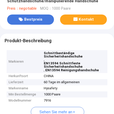
Schutzhandschuhe/manipulierende Handschuhe
Preis：negotiable
MOQ：1000 Paare
Bestpreis
Kontakt
Produkt-Beschreibung
Schnittbeständige
Sicherheitshandschuhe
,
Markieren
EN13594 Schnittfeste
Sicherheitshandschuhe
,
EN13594 Reinigungshandschuhe
Herkunftsort
CHINA
Lieferzeit
60 Tage im allgemeinen
Markenname
Hysafety
Min Bestellmenge
1000 Paare
Modellnummer
7916
Sehen Sie mehr an