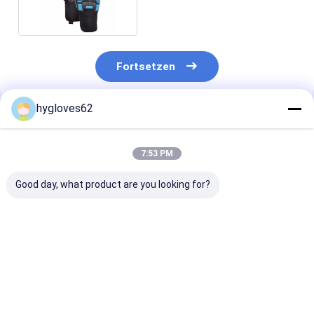
Fortsetzen
hygloves62
Empfohlene Produkte
7:53 PM
Good day, what product are you looking for?
Taktische und
Taktische und
Leichte stoßfe
militärische
militärische
Schutzhandsc
Handschuhe, weiche
Handschuhe, weiche
verdünnen,/mit
und langlebige
und langlebige
Stärke
Ziegenhaut aus der
Ziegenhaut aus der
Bestpreis
Bestpreis
Bestprei