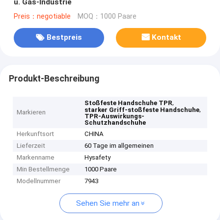
u. Gas-Industrie
Preis：negotiable
MOQ：1000 Paare
Bestpreis
Kontakt
Produkt-Beschreibung
,
Stoßfeste Handschuhe TPR
,
starker Griff-stoßfeste Handschuhe
Markieren
TPR-Auswirkungs-
Schutzhandschuhe
Herkunftsort
CHINA
Lieferzeit
60 Tage im allgemeinen
Markenname
Hysafety
Min Bestellmenge
1000 Paare
Modellnummer
7943
Sehen Sie mehr an