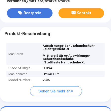
verdünnen,/mittlere/starke Stärke
Bestpreis
Kontakt
Produkt-Beschreibung
Auswirkungs-Schutzhandschuh-
Leichtgewichtler
,
Markieren
Mittlere Stärke-Auswirkungs-
Schutzhandschuhe
,
Stoßfeste Handschuhe XL
Place of Origin
CHINA
Markenname
HYSAFETY
Model Number
7935
Sehen Sie mehr an