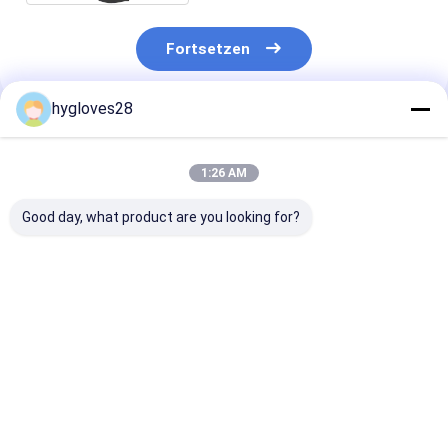
Fortsetzen
hygloves28
Empfohlene Produkte
1:26 AM
Good day, what product are you looking for?
Taktische und
Taktische und
Volle Finger-l
militärische
militärische
stoßfeste
Handschuhe, weiche
Handschuhe, weiche
Handschuh-
und langlebige
und langlebige
ergonomische
Ziegenhaut aus der
Ziegenhaut aus der
Schutz-Hands
Bestpreis
Bestpreis
Bestprei
Handfläche, digitale
Handfläche, digitale
Ziegenhautverstärkung
Ziegenhautverstärkung
an der Handfläche,
an der Handfläche,