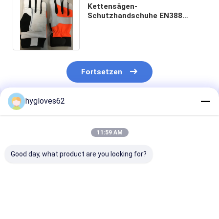
Kettensägen-
Schutzhandschuhe EN388
4142X EN420 24m/S mit
geschnittener Schutz KLASSE 2
Fortsetzen
hygloves62
Empfohlene Produkte
11:59 AM
Good day, what product are you looking for?
Kettensägen-
En-ISO 11393-4
Kettensägen-
Schutzhandschuhe
2019 Kettensägen-
Schutzhandsc