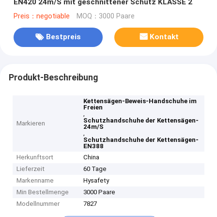
EN420 24m/S mit geschnittener Schutz KLASSE 2
Preis：negotiable
MOQ：3000 Paare
Bestpreis
Kontakt
Produkt-Beschreibung
Kettensägen-Beweis-Handschuhe im
Freien
,
Schutzhandschuhe der Kettensägen-
Markieren
24m/S
,
Schutzhandschuhe der Kettensägen-
EN388
Herkunftsort
China
Lieferzeit
60 Tage
Markenname
Hysafety
Min Bestellmenge
3000 Paare
Modellnummer
7827