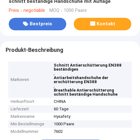
schnitt beständige Handschuhe mit Auflage
Preis：negotiable
MOQ：1000 Paare
Bestpreis
Kontakt
Produkt-Beschreibung
Schnitt Antierschütterung EN388
beständiges
,
Antiarbeitshandschuhe der
Markieren
erschütterung EN388
,
Breathable Antierschütterung
schnitt beständige Handschuhe
Herkunftsort
CHINA
Lieferzeit
60 Tage
Markenname
Hysafety
Min Bestellmenge
1000 Paare
Modellnummer
7602