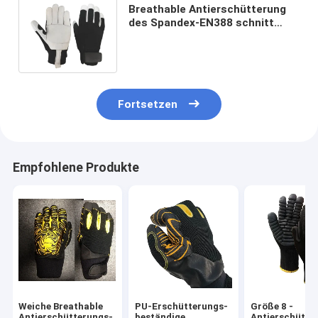
Breathable Antierschütterung
des Spandex-EN388 schnitt
beständige Handschuhe mit
Auflage
Fortsetzen
Empfohlene Produkte
Weiche Breathable
PU-Erschütterungs-
Größe 8 -
Antierschütterungs-
beständige
Antierschütte