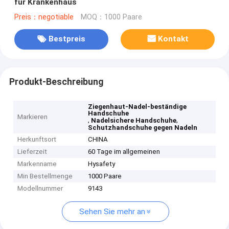
für Krankenhaus
Preis：negotiable
MOQ：1000 Paare
Bestpreis
Kontakt
Produkt-Beschreibung
Ziegenhaut-Nadel-beständige
Handschuhe
Markieren
,
,
Nadelsichere Handschuhe
Schutzhandschuhe gegen Nadeln
Herkunftsort
CHINA
Lieferzeit
60 Tage im allgemeinen
Markenname
Hysafety
Min Bestellmenge
1000 Paare
Modellnummer
9143
Sehen Sie mehr an