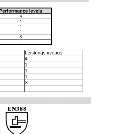
Leistungsniveaus
4
1
1
1
X
-