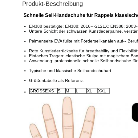
Produkt-Beschreibung
Schnelle Seil-Handschuhe für Rappels klassisc
EN388 bestätigte:
EN388: 2016---2121X; EN388: 2003-
Untere Schicht der schwarzen Kunstlederpalme, verstär
Palmenseite EVA füllte mit Förderseilkanälen auf-- Ber
Rote Kunstlederrückseite für breathability und Flexibilitä
Einfaches Tragen: elastische Stulpe mit magischem Ba
Anwendung: professionelle schnelle Seilhandschuhe für d
Typische und klassische Seilhandschuhart
Größentabelle als Referenz:
GRÖSSE
XS
S
M
L
XL
XXL