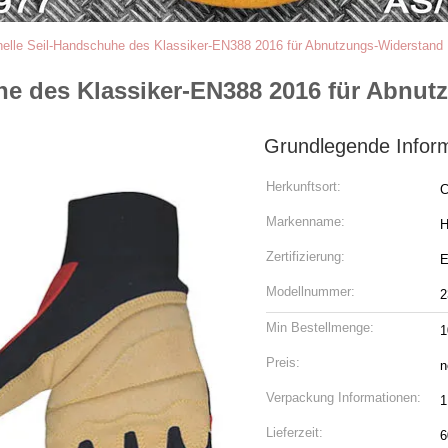
elle Seil-Handschuhe des Klassiker-EN388 2016 für Abnutzungs-Widerstand
he des Klassiker-EN388 2016 für Abnu
Grundlegende Infor
Herkunftsort:
C
Markenname:
H
Zertifizierung:
E
Modellnummer:
2
Min Bestellmenge:
1
Preis:
n
Verpackung Informationen:
1
Lieferzeit:
6