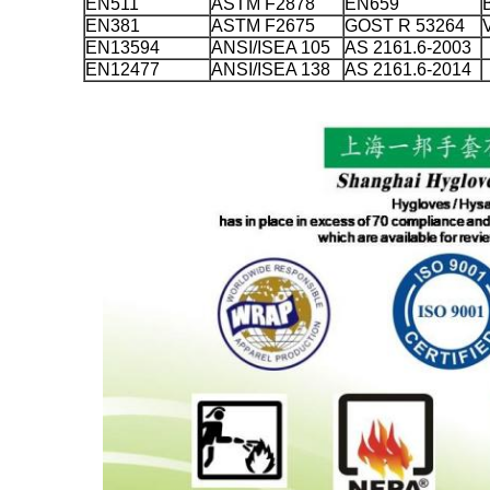
EN511
ASTM F2878
EN659
EN381
ASTM F2675
GOST R 53264
EN13594
ANSI/ISEA 105
AS 2161.6-2003
EN12477
ANSI/ISEA 138
AS 2161.6-2014