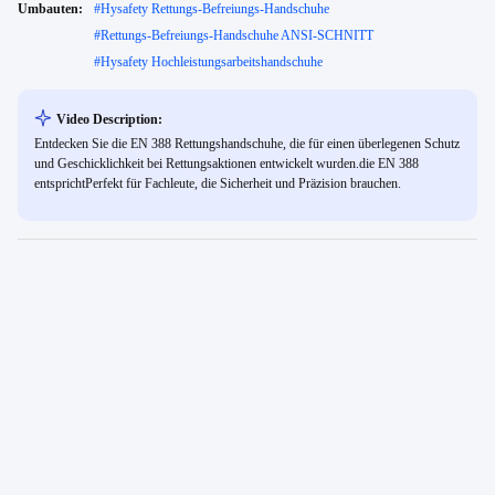
Umbauten:
#
Hysafety Rettungs-Befreiungs-Handschuhe
#
Rettungs-Befreiungs-Handschuhe ANSI-SCHNITT
#
Hysafety Hochleistungsarbeitshandschuhe
Video Description:
Entdecken Sie die EN 388 Rettungshandschuhe, die für einen überlegenen Schutz
und Geschicklichkeit bei Rettungsaktionen entwickelt wurden.die EN 388
entsprichtPerfekt für Fachleute, die Sicherheit und Präzision brauchen.