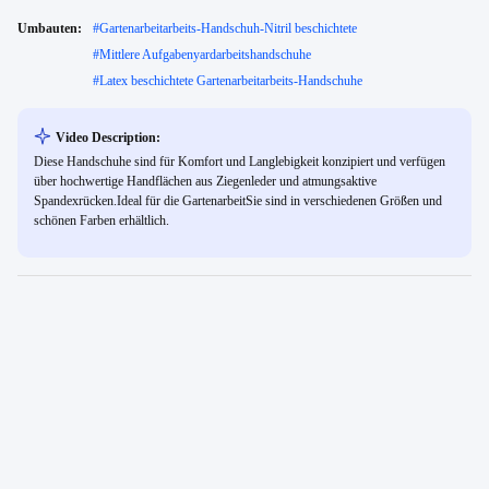
Umbauten:
#
Gartenarbeitarbeits-Handschuh-Nitril beschichtete
#
Mittlere Aufgabenyardarbeitshandschuhe
#
Latex beschichtete Gartenarbeitarbeits-Handschuhe
Video Description:
Diese Handschuhe sind für Komfort und Langlebigkeit konzipiert und verfügen
über hochwertige Handflächen aus Ziegenleder und atmungsaktive
Spandexrücken.Ideal für die GartenarbeitSie sind in verschiedenen Größen und
schönen Farben erhältlich.