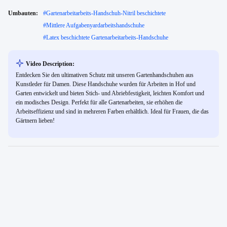
Umbauten:
#
Gartenarbeitarbeits-Handschuh-Nitril beschichtete
#
Mittlere Aufgabenyardarbeitshandschuhe
#
Latex beschichtete Gartenarbeitarbeits-Handschuhe
Video Description:
Entdecken Sie den ultimativen Schutz mit unseren Gartenhandschuhen aus
Kunstleder für Damen. Diese Handschuhe wurden für Arbeiten in Hof und
Garten entwickelt und bieten Stich- und Abriebfestigkeit, leichten Komfort und
ein modisches Design. Perfekt für alle Gartenarbeiten, sie erhöhen die
Arbeitseffizienz und sind in mehreren Farben erhältlich. Ideal für Frauen, die das
Gärtnern lieben!